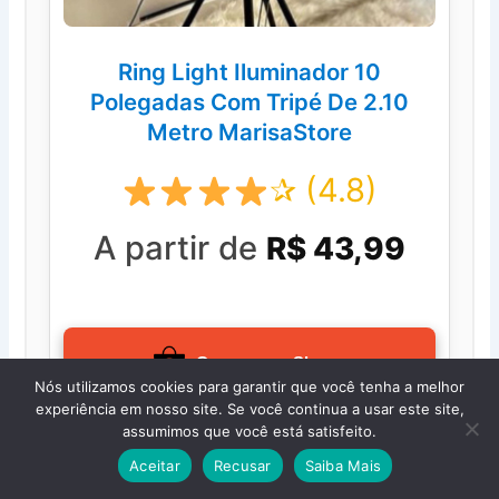
Ring Light Iluminador 10
Polegadas Com Tripé De 2.10
Metro MarisaStore
✰ (4.8)
A partir de
R$ 43,99
Comprar na Shopee
Nós utilizamos cookies para garantir que você tenha a melhor
experiência em nosso site. Se você continua a usar este site,
assumimos que você está satisfeito.
Aceitar
Recusar
Saiba Mais