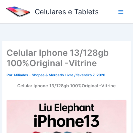
Ir
Celulares e Tablets
para
o
conteúdo
Celular Iphone 13/128gb
100%Original -Vitrine
Por
Afiliados - Shopee & Mercado Livre
/
fevereiro 7, 2026
Celular Iphone 13/128gb 100%Original -Vitrine