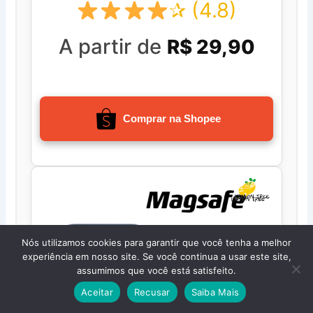
✰ (4.8)
A partir de
R$ 29,90
Comprar na Shopee
Nós utilizamos cookies para garantir que você tenha a melhor
experiência em nosso site. Se você continua a usar este site,
assumimos que você está satisfeito.
Aceitar
Recusar
Saiba Mais