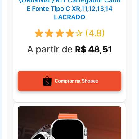
{ORIGINAL} KIT Carregador Cabo
E Fonte Tipo C XR,11,12,13,14
LACRADO
✰ (4.8)
A partir de
R$ 48,51
Comprar na Shopee