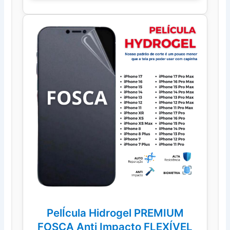
PelÍcula Hidrogel PREMIUM
FOSCA Anti Impacto FLEXÍVEL