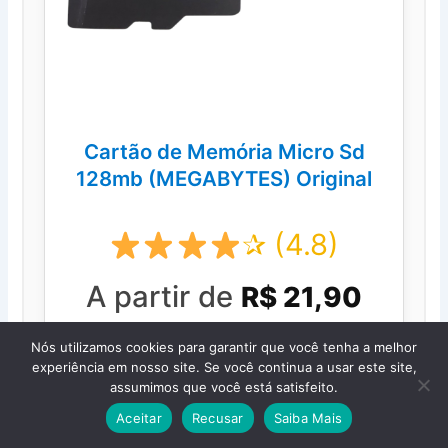
Cartão de Memória Micro Sd
128mb (MEGABYTES) Original
✰ (4.8)
A partir de
R$ 21,90
Nós utilizamos cookies para garantir que você tenha a melhor
experiência em nosso site. Se você continua a usar este site,
assumimos que você está satisfeito.
Comprar na Shopee
Aceitar
Recusar
Saiba Mais