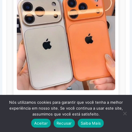
Nova Capa Armadura À Prova De
Nós utilizamos cookies para garantir que você tenha a melhor
experiência em nosso site. Se você continua a usar este site,
Choque De Vidro nano AG Para
assumimos que você está satisfeito.
iPhone 17 16 15 14 13 16 Pro Max
Aceitar
Recusar
Saiba Mais
E 12ProMax Traseira Rígida U