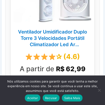
Ventilador Umidificador Duplo
Torre 3 Velocidades Portátil
Climatizador Led Ar
Condicionado USB
✰ (4.6)
A partir de
R$ 62,99
Nós utilizamos cookies para garantir que você tenha a melhor
experiência em nosso site. Se você continua a usar este site,
assumimos que você está satisfeito.
Comprar na Shopee
Aceitar
Recusar
Saiba Mais